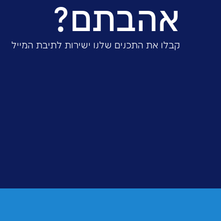
לכתבה באתר ‘וואלה נדל”ן’
שיתוף: