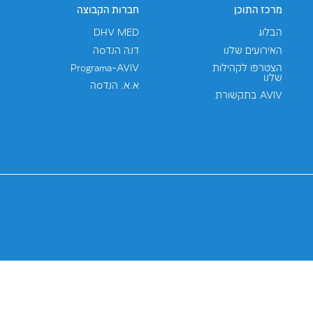
רויקטים
אני מסכים/ה ש-AVIV תשתמשנה במידע שאמסור למטרות שיווק, 
חברה, והכל בכפוף ל
מדיניות הפרטיות
. האתר הזה מוגן ע"י reCAPTCHA ו-