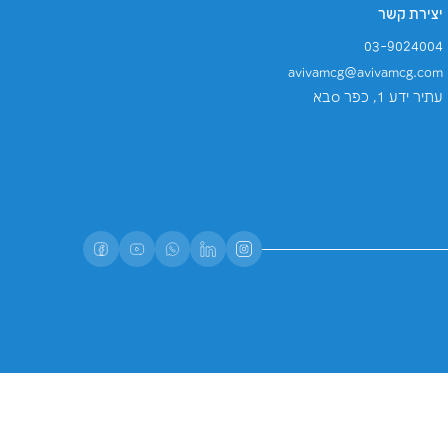
דיוור ישיר, ומשלוח פרסומות, ותכלול אותו במאגר
תנאי השירות
של Google.