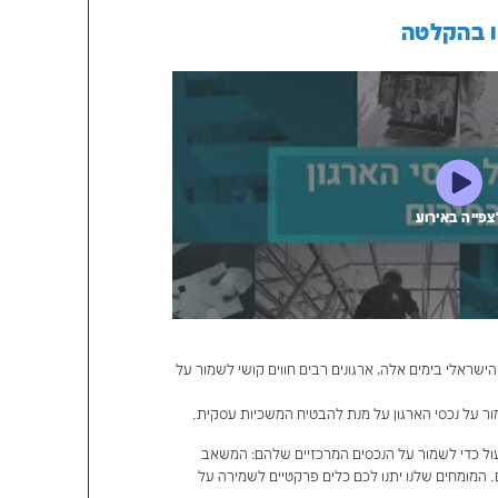
חירום