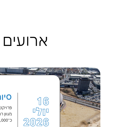
דודי קליין
נדב עובד, רו"ח
 תחום המשכיות
שותף בחברת עובד גובי
יועצת
 וחקר ביצועים,
ושות'
AVIV