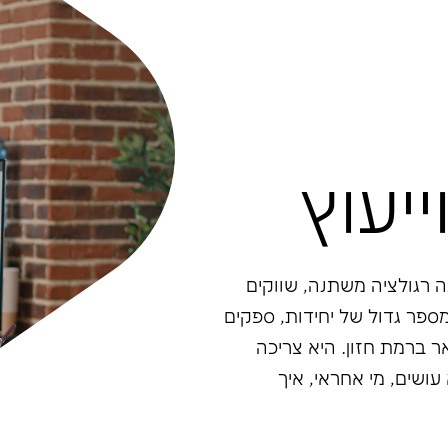
ים
ספקים
ה