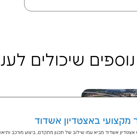
ופר שפירא
"ל פיתוח עסקי
נות טכנולוגית,
BaBcom