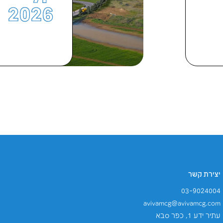
ותך
15
יולי