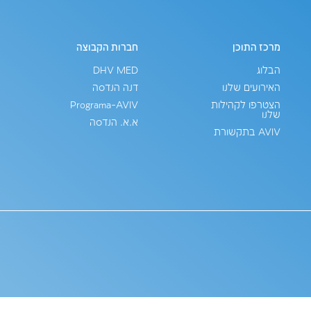
חברות הקבוצה
יצירת קשר
03-9024004
DHV MED
דנה הנדסה
avivamcg.com
Programa-AVIV
עתיר ידע 1, כפר סבא
א.א. הנדסה