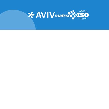
ההתמחויות שלנו
מרכז התוכן
אסטרטגיה וייעוץ
הבלוג
תכנון
האירועים שלנו
סביבה
הצטרפו לקהילות
שלנו
תכנון אורבני ותשתיות
AVIV בתקשורת
הנדסה
ניהול פרויקטים
ומנהלות