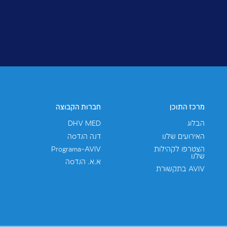
רויקטים
אני מסכים/ה ש-AVIV תשתמשנה במידע שאמסור למטרות שיווק, 
חברה, והכל בכפוף ל
מדיניות הפרטיות
. האתר הזה מוגן ע"י reCAPTCHA ו-