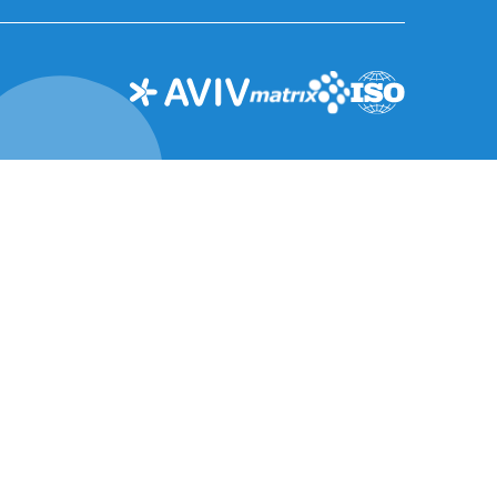
ההתמחויות שלנו
מרכז התוכן
אסטרטגיה וייעוץ
הבלוג
תכנון
האירועים שלנו
סביבה
הצטרפו לקהילות
שלנו
תכנון אורבני ותשתיות
AVIV בתקשורת
הנדסה
ניהול פרויקטים
ומנהלות