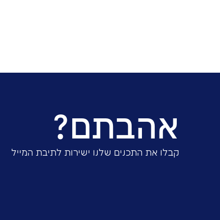
בהשתתפות:
יעל רוזן אביבי, מנהלת תחום ארגון ושיטות, AVIV AMCG
נדב עובד, רו"ח, שותף בחברת עובד גובי ושות'
שיתוף: