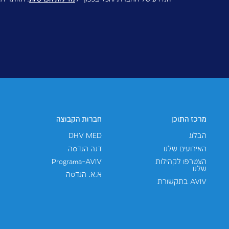
רויקטים
אני מסכים/ה ש-AVIV תשתמשנה במידע שאמסור למטרות שיווק, 
חברה, והכל בכפוף ל
מדיניות הפרטיות
. האתר הזה מוגן ע"י reCAPTCHA ו-