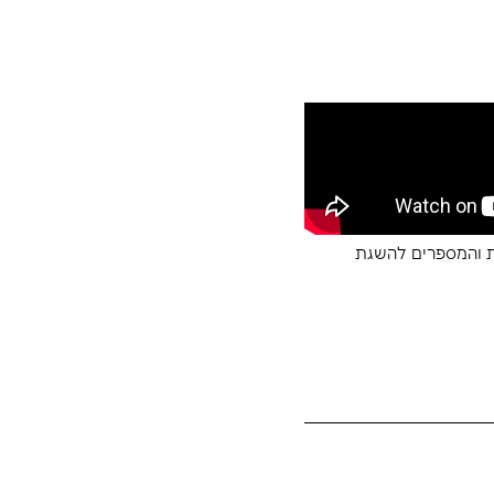
וע
להשגת