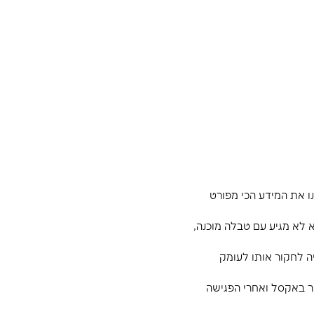
לחתור
תפקידים: