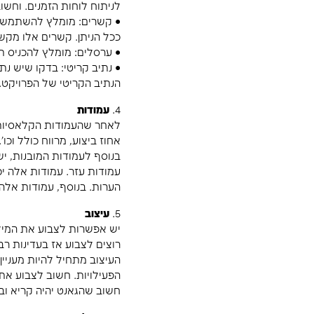
בפגישתכם, נציג התחום יסביר את חלקו בפרויקט ויעבור
ולהבין אם אכן מה שהוצג זה כל תכולת העבודה.
ניתן כבר לפתוח ערסלים מתאימים בפרוג'קט ולהכניס את
להכניס לבד לפרוג'קט.
3.
תזמון
לב ליבו של בניית לוחות הזמנים זה התזמון. בתזמון הפ
1. קשר
2. משך פעילות
לא להתפתות ולגעת בעמודות של התאריכים. יש לתת לפ
והמשכים שהוכנסו לכל פעילות.
כמה חוקים לתזמון:
• פעולות קדם ופעולות עוקבות: כל פעילות דורשת פעיל
ללא פעילות קדם, ופעילות אחרונה ללא פעילות עוקבת.
• אילוצים: לא להשתמש באילוצים בבניית לוח הזמנים. הא
להתעכב לפי המציאות. מומלץ להשתמש בתאריך יעד ולחשב