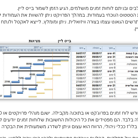
 או לפני", שאלו את עצמכם מדוע פעילות זו לא יכולה ל
זו וקשרו את הפעולות. ישנם מקרים נדירים כמו תאריך 
• LAG: להימנע ככל הניתן משימוש בLAG וLAG שלילי. קשה מאד לעקוב אחרי LAG, וזה מקש
ה להיות בין 3 ימים לחודש. במידה ויש פעילות שאורכת כמה חודשים יש לנסות לפצ
 אותן ארוכות.
ת או חודשים משבש את עמודת "מרווח כולל". עמודה זו 
• קשרים: מומלץ להשתמש בקשר SF או SS בלבד. במקרים בהם א
ג'קט.
יב קריטי: בדקו שיש נתיב קריטי המכיל לפחות 20 פעולות. חשוב לבדוק את תוכן הפעולות, ולראות שב