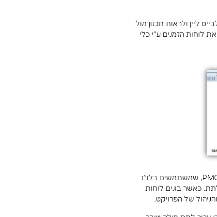
התחיל לפני.
קבוע של
ה על ניהול הגאנט. נסו להקים
ל. יש פעולות כמו
קריטית
ין ברירה ניתן להשתמש בFS או FF אך כדאי לנסות להימנע
אמת הגיוני שזהו