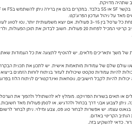
 אתכם על הטבלה שהוא הכין. תפקידכם יהיה לחקור אותו
 המשימות. לחילופין, יש המעדיפים להשאיר באקסל ואחר
עולות יש לגעת בשני פרמטרים בלבד:
רוג'קט לעשות את שלו. הפרוג'קט יתזמן תאריכים לפי 
ות קדם ופעילות עוקבת. שני היוצאים מן הכלל הם פעילו
ילוץ הקשוח "חייב להסתיים ב" – מעוות את הלו"ז. תנו ל
 מרווח כולל שלילי, ולהשוות לבייס ליין.