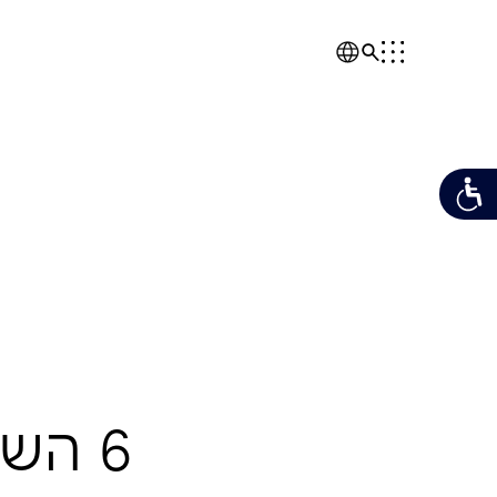
ב
ניהו