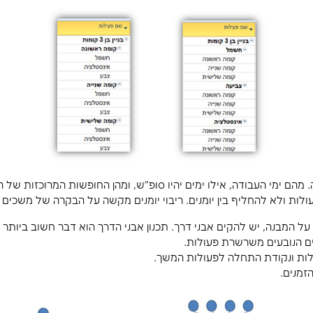
הולי משמעותי בפרויקט?
מרכיבים של הפרויקט ויודע להביט בו ממבט על ולהבין
בדרך כלל – מנהל הפרויקט. מטרת פגישה זו היא לבנות את הWBS ואבני הדרך של הפרויקט, וליצור מבנה 
 להגדיר בצורה טובה את רמות ה-WBS. מי האב הבן והנכד. ניתן לשים ברמה העליונה מחלקות
וכו'. צריך לבחון מה מתאים לפרויקט. לדוגמא: בבניית בניין מגורים בן 3 קומות. ניתן להביט על הפרויקט ל
את הקומות.