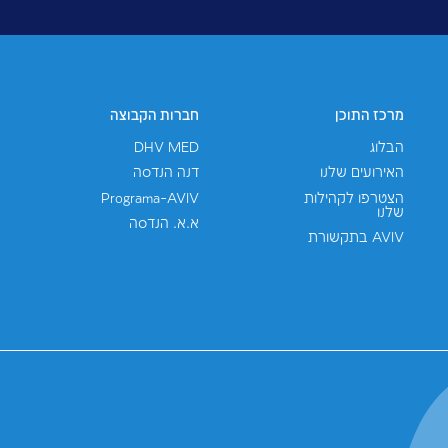
רויקטים
אני מסכים/ה ש-AVIV תשתמשנה במידע שאמסור למטרות שיווק, 
חברה, והכל בכפוף ל
מדיניות הפרטיות
. האתר הזה מוגן ע"י reCAPTCHA ו-