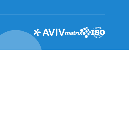
ההתמחויות שלנו
מרכז התוכן
אסטרטגיה וייעוץ
הבלוג
תכנון
האירועים שלנו
סביבה
הצטרפו לקהילות
שלנו
תכנון אורבני ותשתיות
AVIV בתקשורת
הנדסה
ניהול פרויקטים
ומנהלות