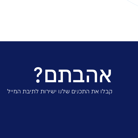
לכתבה באתר ‘וואלה נדל”ן’
שיתוף: