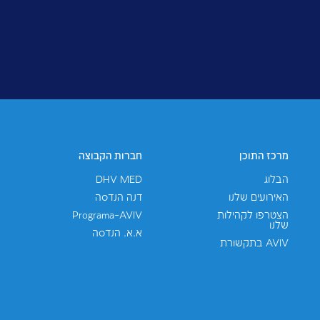
רויקטים
אני מסכים/ה ש-AVIV תשתמשנה במידע שאמסור למטרות שיווק, 
חברה, והכל בכפוף ל
מדיניות הפרטיות
. האתר הזה מוגן ע"י reCAPTCHA ו-