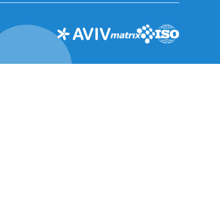
ההתמחויות שלנו
מרכז התוכן
אסטרטגיה וייעוץ
הבלוג
תכנון
האירועים שלנו
סביבה
הצטרפו לקהילות
שלנו
תכנון אורבני ותשתיות
AVIV בתקשורת
הנדסה
ניהול פרויקטים
ומנהלות