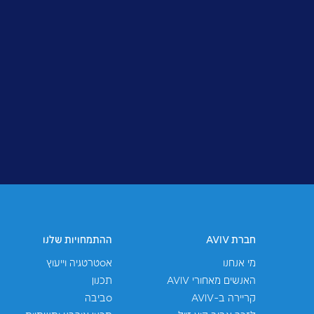
לכתבה באתר ‘וואלה נדל”ן’
שיתוף: