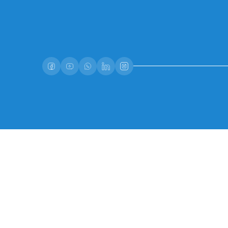
דיוור ישיר, ומשלוח פרסומות, ותכלול אותו במאגר
תנאי השירות
של Google.