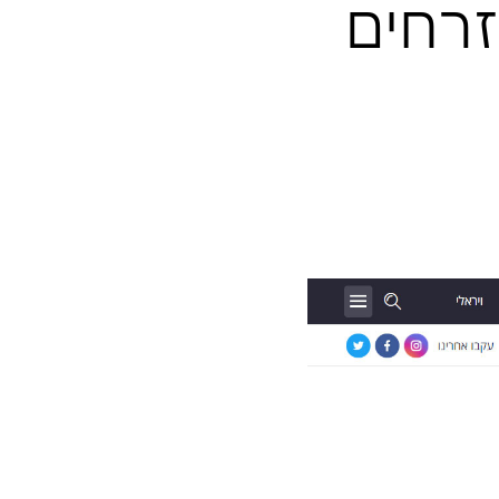
בור
ם