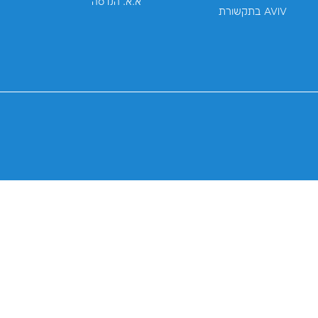
רויקטים
אני מסכים/ה ש-AVIV תשתמשנה במידע שאמסור למטרות שיווק, 
חברה, והכל בכפוף ל
מדיניות הפרטיות
. האתר הזה מוגן ע"י reCAPTCHA ו-