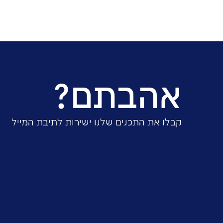
לכתבה באתר ‘וואלה נדל”ן’
שיתוף: